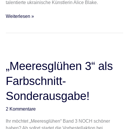
talentierte ukrainische Künstlerin Alice Blake.
Weiterlesen »
„Meeresglühen
3“
als
„Meeresglühen 3“ als
Farbschnitt-
Sonderausgabe!
Farbschnitt-
Sonderausgabe!
2 Kommentare
Ihr möchtet „Meeresglühen“ Band 3 NOCH schöner
haben? Ab sofort startet die Vorbestellaktion bei